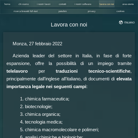
home
chi siamo
i nostri lavori
contatti
i nostri software
lavora con noi
area utente
ricerca brevetti full-text
patuibm
privacy
cookies
ITALIANO
Lavora con noi
Monza, 27 febbraio 2022
Azienda leader del settore in Italia, in fase di forte
espansione, offre la possibilità di un impiego tramite
telelavoro
per
traduzioni tecnico-scientifiche
,
principalmente dall’inglese all’italiano, di documenti di
elevata
importanza legale nei seguenti campi
:
chimica farmaceutica;
biotecnologie;
chimica organica;
tecnologia medica;
chimica macromolecolare e polimeri;
analisi chimiche e biologiche;